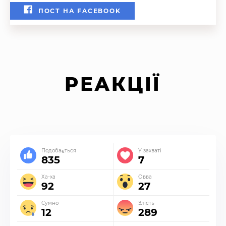
ПОСТ НА FACEBOOK
РЕАКЦІЇ
Подобається
У захваті
835
7
Ха-ха
Овва
92
27
Сумно
Злість
12
289