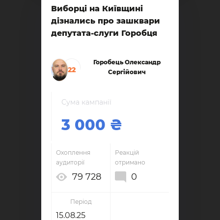
Виборці на Київщині
дізнались про зашквари
депутата-слуги Горобця
Горобець Олександр
22
Сергійович
Сума кампанії
3 000
Охоплення
Реакцій
аудиторії
отримано
79 728
0
Період
15.08.25