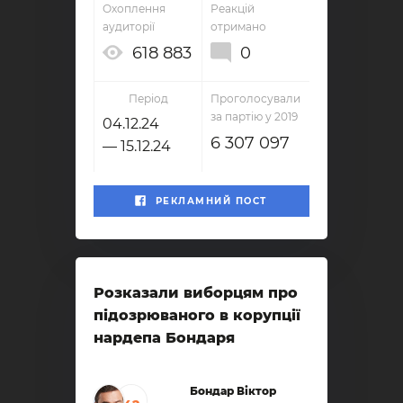
Охоплення
Реакцій
аудиторії
отримано
618 883
0
Період
Проголосували
за партію у 2019
04.12.24
6 307 097
— 15.12.24
РЕКЛАМНИЙ ПОСТ
Розказали виборцям про
підозрюваного в корупції
нардепа Бондаря
Бондар Віктор