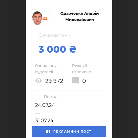
Одарченко Андрій
22
Миколайович
Сума кампанії
3 000
Охоплення
Реакцій
аудиторії
отримано
29 972
0
Період
24.07.24
—
31.07.24
РЕКЛАМНИЙ ПОСТ