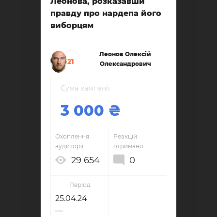
Леонова, розказавши
правду про нардепа його
виборцям
Леонов Олексій
21
Олександрович
Сума кампанії
3 000
Охоплення
Реакцій
аудиторії
отримано
29 654
0
Період
25.04.24
—