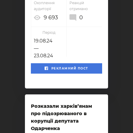
Охоплення
Реакцій
аудиторії
отримано
9 693
0
Період
19.08.24
—
23.08.24
РЕКЛАМНИЙ ПОСТ
Розказали харків’янам
про підозрюваного в
корупції депутата
Одарченка