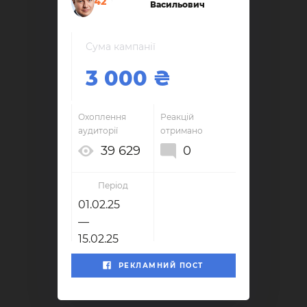
42
Васильович
Сума кампанії
3 000
Охоплення
Реакцій
аудиторії
отримано
39 629
0
Період
01.02.25
—
15.02.25
РЕКЛАМНИЙ ПОСТ