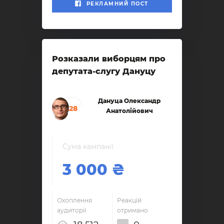
РЕКЛАМНИЙ ПОСТ
Розказали виборцям про
депутата-слугу Дануцу
Дануца Олександр
28
Анатолійович
Сума кампанії
3 000
Охоплення
Реакцій
аудиторії
отримано