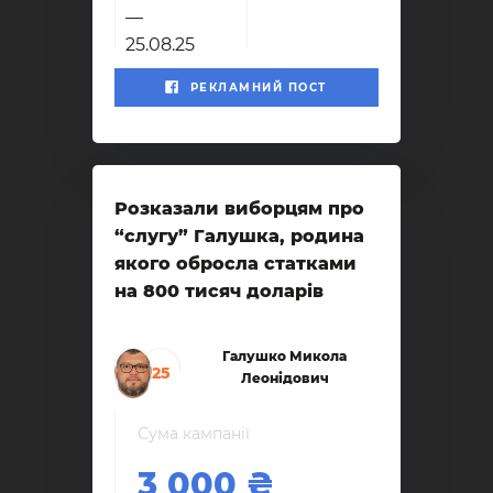
—
25.08.25
РЕКЛАМНИЙ ПОСТ
Розказали виборцям про
“слугу” Галушка, родина
якого обросла статками
на 800 тисяч доларів
Галушко Микола
25
Леонідович
Сума кампанії
3 000