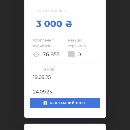
Сума кампанії
3 000
Охоплення
Реакцій
аудиторії
отримано
76 855
0
Період
19.09.25
—
24.09.25
РЕКЛАМНИЙ ПОСТ