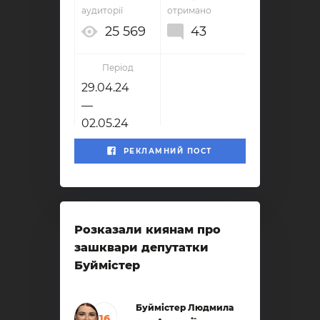
аудиторії
отримано
25 569
43
Період
29.04.24
—
02.05.24
РЕКЛАМНИЙ ПОСТ
Розказали киянам про
зашквари депутатки
Буймістер
Буймістер Людмила
16