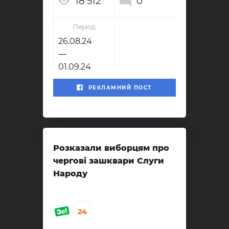
18 512
0
Період
26.08.24
—
01.09.24
РЕКЛАМНИЙ ПОСТ
Розказали виборцям про
чергові зашквари Слуги
Народу
24