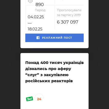
890
Період
Проголосували
за партію у 2019
04.02.25
6 307 097
—
18.02.25
РЕКЛАМНИЙ ПОСТ
Понад 400 тисяч українців
дізнались про аферу
“слуг” з закупівлею
російських реакторів
24