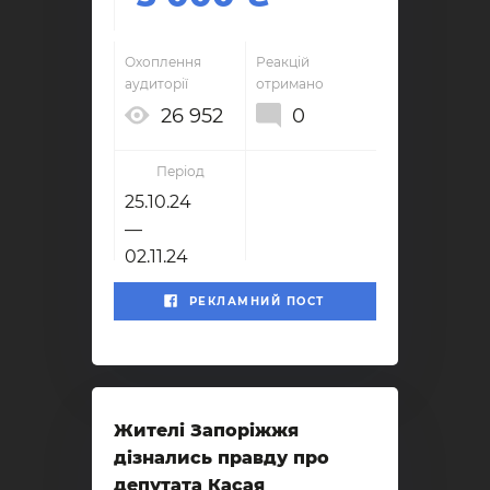
Охоплення
Реакцій
аудиторії
отримано
26 952
0
Період
25.10.24
—
02.11.24
РЕКЛАМНИЙ ПОСТ
Жителі Запоріжжя
дізнались правду про
депутата Касая