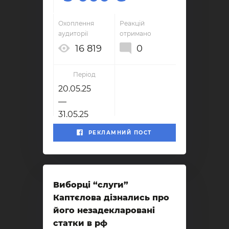
Охоплення
Реакцій
аудиторії
отримано
16 819
0
Період
20.05.25
—
31.05.25
РЕКЛАМНИЙ ПОСТ
Виборці “слуги”
Каптєлова дізнались про
його незадекларовані
статки в рф