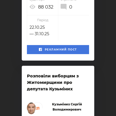
88 032
0
Період
22.10.25
— 31.10.25
РЕКЛАМНИЙ ПОСТ
Розповіли виборцям з
Житомирщини про
депутата Кузьміних
Кузьміних Сергій
21
Володимирович