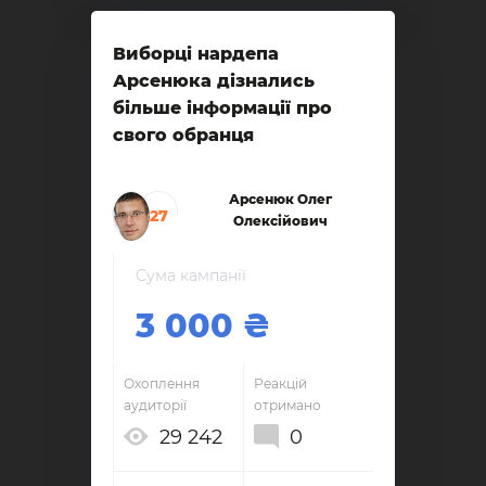
Виборці нардепа
Арсенюка дізнались
більше інформації про
свого обранця
Арсенюк Олег
27
Олексійович
Сума кампанії
3 000
Охоплення
Реакцій
аудиторії
отримано
29 242
0