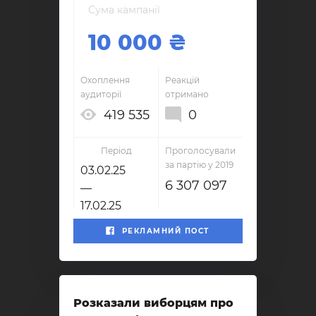
Сума кампанії
10 000
Охоплення
Реакцій
аудиторії
отримано
419 535
0
Період
Проголосували
за партію у 2019
03.02.25
6 307 097
—
17.02.25
РЕКЛАМНИЙ ПОСТ
Розказали виборцям про