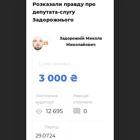
Розказали правду про
депутата-слугу
Задорожнього
Задорожній Микола
25
Миколайович
Сума кампанії
3 000
Охоплення
Реакцій
аудиторії
отримано
12 695
0
Період
29.07.24