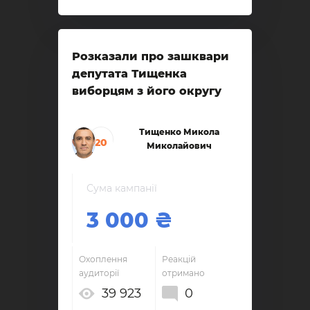
Розказали про зашквари
депутата Тищенка
виборцям з його округу
Тищенко Микола
20
Миколайович
Сума кампанії
3 000
Охоплення
Реакцій
аудиторії
отримано
39 923
0