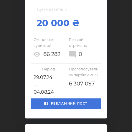
Сума кампанії
20 000
Охоплення
Реакцій
аудиторії
отримано
86 282
0
Період
Проголосували
за партію у 2019
29.07.24
6 307 097
—
04.08.24
РЕКЛАМНИЙ ПОСТ