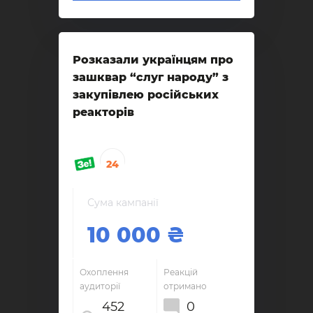
Розказали українцям про
зашквар “слуг народу” з
закупівлею російських
реакторів
24
Сума кампанії
10 000
Охоплення
Реакцій
аудиторії
отримано
452
0