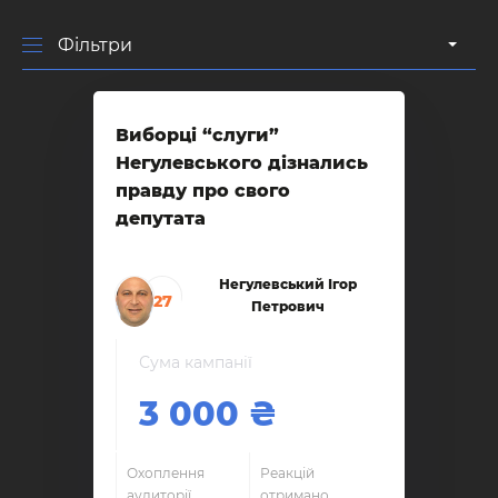
Фiльтри
Виборці “слуги”
Негулевського дізнались
правду про свого
депутата
Негулевський Ігор
27
Петрович
Сума кампанії
3 000
Охоплення
Реакцій
аудиторії
отримано