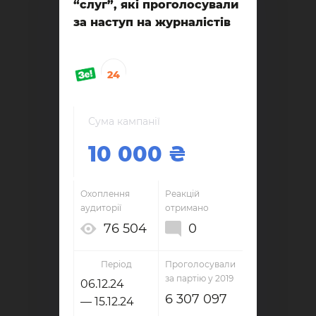
“слуг”, які проголосували
за наступ на журналістів
24
Сума кампанії
10 000
Охоплення
Реакцій
аудиторії
отримано
76 504
0
Період
Проголосували
за партію у 2019
06.12.24
6 307 097
— 15.12.24