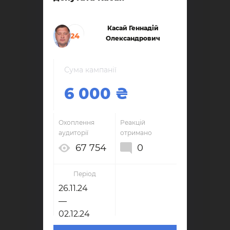
Касай Геннадій
24
Олександрович
Сума кампанії
6 000
Охоплення
Реакцій
аудиторії
отримано
67 754
0
Період
26.11.24
—
02.12.24