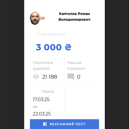
Каптєлов Роман
28
Володимирович
Сума кампанії
3 000
Охоплення
Реакцій
аудиторії
отримано
21 188
0
Період
17.03.25
—
22.03.25
РЕКЛАМНИЙ ПОСТ