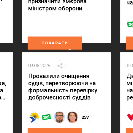
призначити Умєрова
ча
міністром оборони
ПОКАРАТИ
03.06.2025
11.
Провалили очищення
Да
а,
судів, перетворюючи на
мі
на
формальність перевірку
на
р…
доброчесності суддів
ре
257