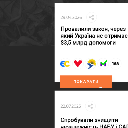
29.04.2026
Провалили закон, через
який Україна не отримає
$3,5 млрд допомоги
168
ПОКАРАТИ
22.07.2025
Спробували знищити
незалежність НАБУ і СА