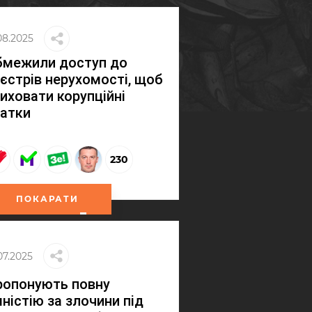
08.2025
бмежили доступ до
єстрів нерухомості, щоб
иховати корупційні
татки
230
ПОКАРАТИ
07.2025
ропонують повну
ністію за злочини під