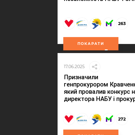
263
ПОКАРАТИ
17.06.2025
Призначили
генпрокурором Кравченк
який провалив конкурс 
директора НАБУ і проку
272