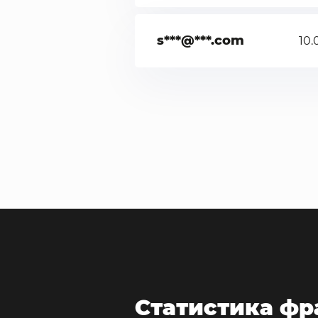
s***@***.com
10.
Статистика фр