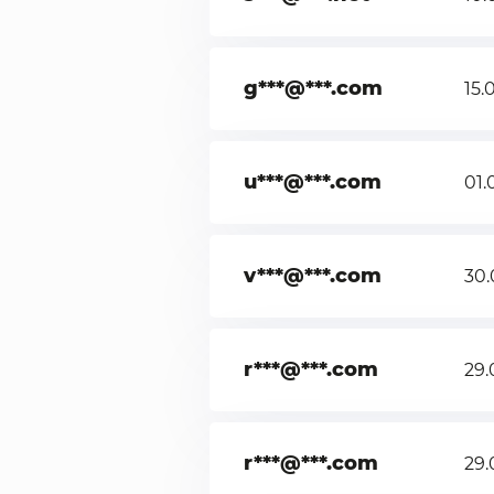
g***@***.com
15.
u***@***.com
01.
v***@***.com
30.
r***@***.com
29.
r***@***.com
29.