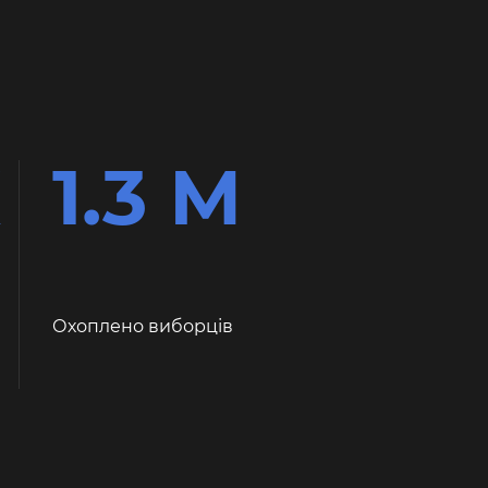
К
1.3 М
Охоплено виборців