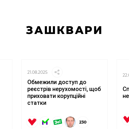
ЗАШКВАРИ
21.08.2025
22.
Обмежили доступ до
С
реєстрів нерухомості, щоб
не
приховати корупційні
статки
230