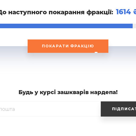
1614
До наступного покарання фракції:
ПОКАРАТИ ФРАКЦІЮ
Будь у курсi зашкварiв нардепа!
ПІДПИСА