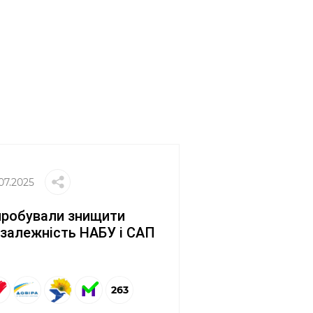
07.2025
пробували знищити
залежність НАБУ і САП
263