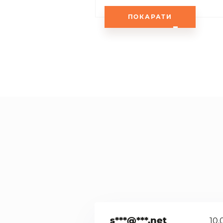
ПОКАРАТИ
s***@***.net
10.