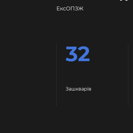
ЕксОПЗЖ
32
Зашкварiв