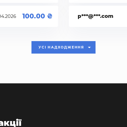
100.00
p***@***.com
04.2026
УСІ НАДХОДЖЕННЯ
акції