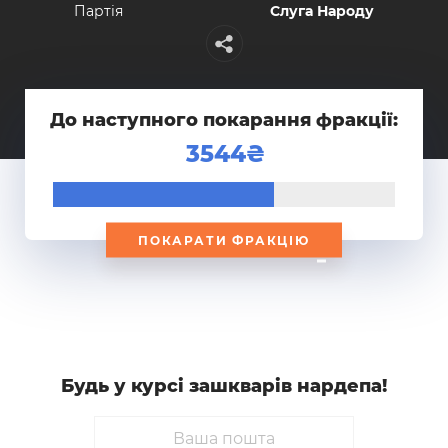
Партiя
Слуга Народу
До наступного покарання фракції:
3544
ПОКАРАТИ ФРАКЦІЮ
Будь у курсi зашкварiв нардепа!