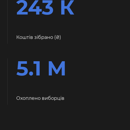
243 К
Коштів зібрано (
)
5.1 М
Охоплено виборців