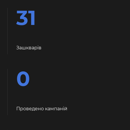
31
Зашкварiв
0
Проведено кампаній