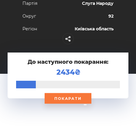
Партiя
Слуга Народу
Округ
92
Регiон
Київська область
До наступного покарання:
2434
ПОКАРАТИ