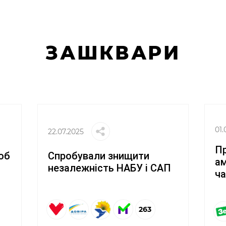
ЗАШКВАРИ
01.
22.07.2025
П
Спробували знищити
об
ам
незалежність НАБУ і САП
ча
263