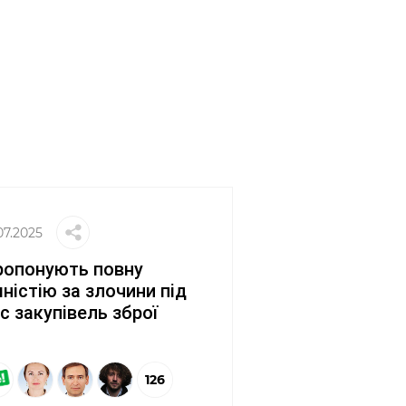
07.2025
ропонують повну
ністію за злочини під
с закупівель зброї
126