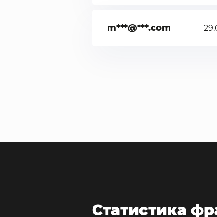
m***@***.com
29.
Статистика фр