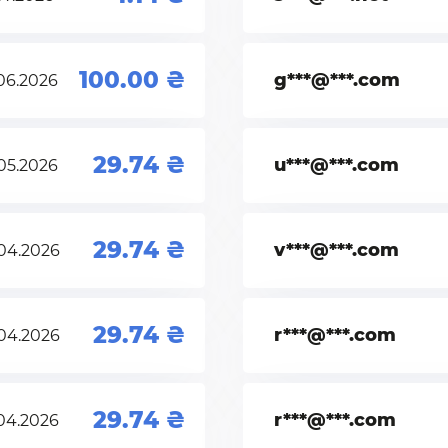
100.00
g***@***.com
06.2026
29.74
u***@***.com
05.2026
29.74
v***@***.com
04.2026
29.74
r***@***.com
04.2026
29.74
r***@***.com
04.2026