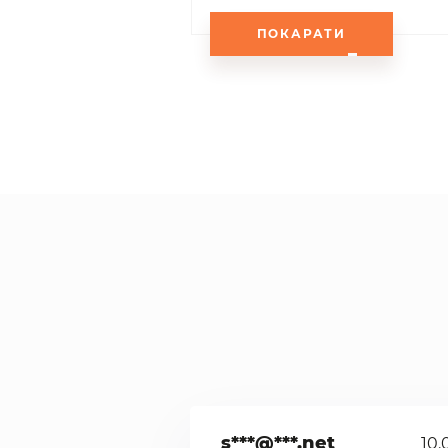
ПОКАРАТИ
s***@***.net
10.