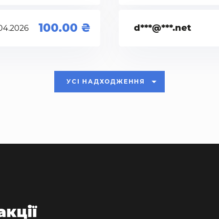
100.00
d***@***.net
04.2026
УСІ НАДХОДЖЕННЯ
акції