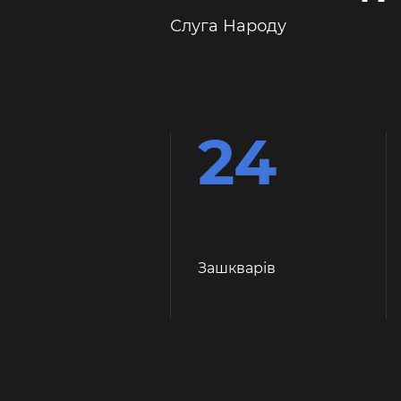
Слуга Народу
24
Зашкварiв