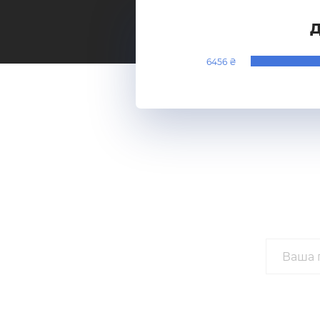
Д
6456