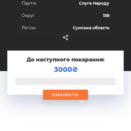
Партiя
Слуга Народу
Округ
158
Регiон
Сумська область
До наступного покарання:
3000
ПОКАРАТИ