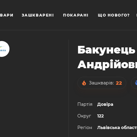
ВАРИ
ЗАШКВАРЕНІ
ПОКАРАНІ
ЩО НОВОГО?
Бакунець
Андрійов
22
Зашкварів:
Партiя
Довіра
Округ
122
Регiон
Львівська област