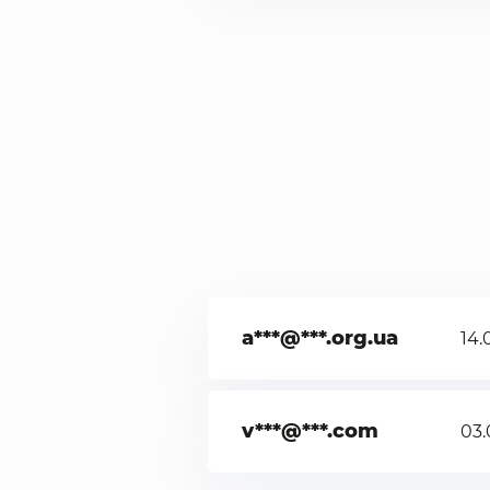
a***@***.org.ua
14.
v***@***.com
03.