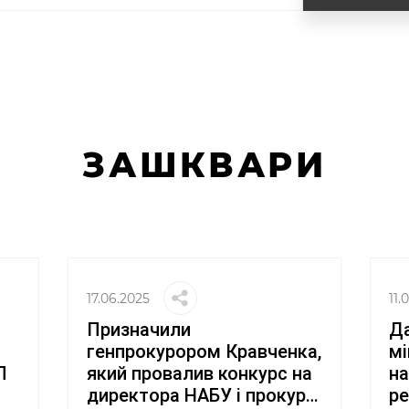
ЗАШКВАРИ
17.06.2025
11.
Призначили
Да
генпрокурором Кравченка,
мі
П
який провалив конкурс на
на
директора НАБУ і прокур…
ре