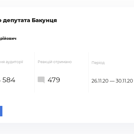
о депутата Бакунця
дрійович
ня аудиторії
Реакцій отримано
Період
4 584
479
26.11.20 — 30.11.20