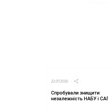
22.07.2025
Спробували знищити
незалежність НАБУ і СА