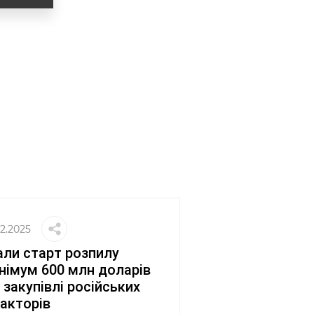
02.2025
ли старт розпилу
німум 600 млн доларів
 закупівлі російських
акторів