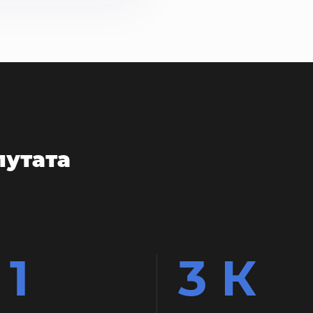
путата
1
3 К