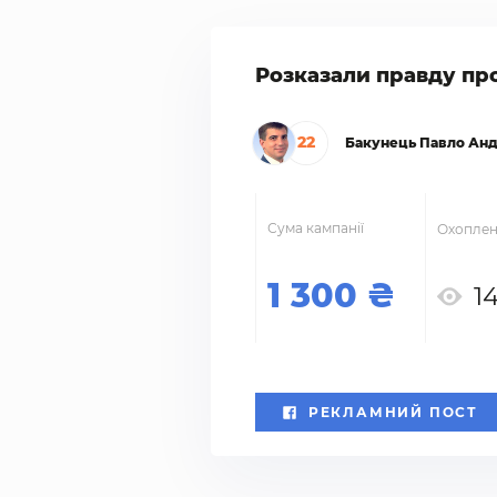
Розказали правду пр
22
Бакунець Павло Ан
Сума кампанії
Охоплен
1 300
1
РЕКЛАМНИЙ ПОСТ