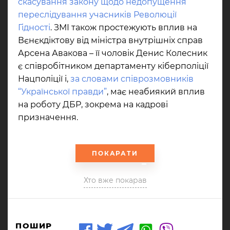
скасування закону щодо недопущення
переслідування учасників Революції
Гідності
. ЗМІ також простежують вплив на
Вєнєкдіктову від міністра внутрішніх справ
Арсена Авакова – її чоловік Денис Колесник
є співробітником департаменту кіберполіції
Нацполіції і,
за словами співрозмовників
“Української правди”
, має неабиякий вплив
на роботу ДБР, зокрема на кадрові
призначення.
ПОКАРАТИ
Хто вже покарав
ПОШИР