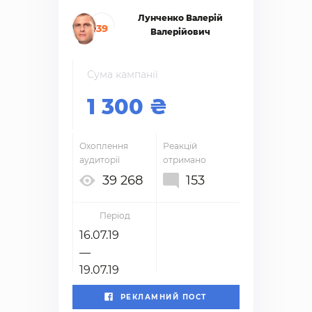
Лунченко Валерій
39
Валерійович
Сума кампанії
1 300
Охоплення
Реакцій
аудиторії
отримано
39 268
153
Період
16.07.19
—
19.07.19
РЕКЛАМНИЙ ПОСТ