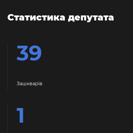
Статистика депутата
39
Зашкварiв
1