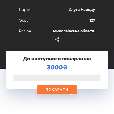
Партiя
Слуга Народу
Округ
127
Регiон
Миколаївська область
До наступного покарання:
3000
ПОКАРАТИ