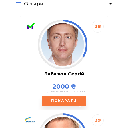
Фiльтри
38
Лабазюк Сергій
2000
до наступного покарання
ПОКАРАТИ
39