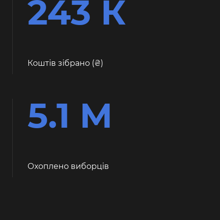
243 К
Коштів зібрано (
)
5.1 М
Охоплено виборців