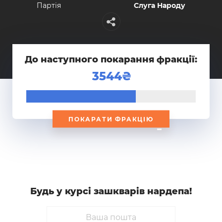
Партiя
Слуга Народу
До наступного покарання фракції:
3544
ПОКАРАТИ ФРАКЦІЮ
Будь у курсi зашкварiв нардепа!