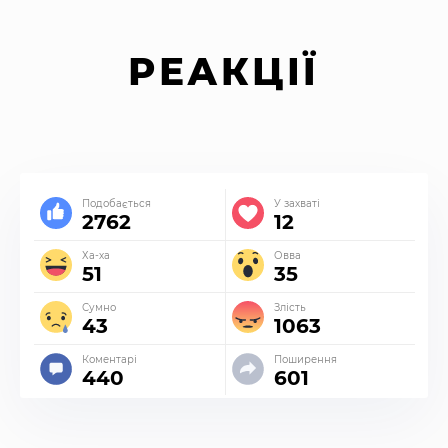
РЕАКЦІЇ
Подобається
У захваті
2762
12
Ха-ха
Овва
51
35
Сумно
Злість
43
1063
Коментарі
Поширення
440
601