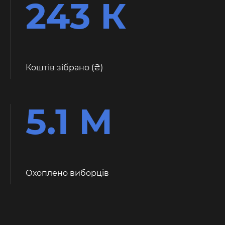
243 К
Коштів зібрано (
)
5.1 М
Охоплено виборців