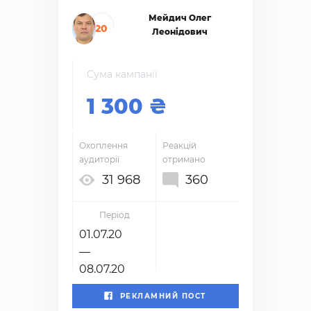
Мейдич Олег
20
Леонідович
Сума кампанії
1 300
Охоплення
Реакцій
аудиторії
отримано
31 968
360
Період
01.07.20
—
08.07.20
РЕКЛАМНИЙ ПОСТ