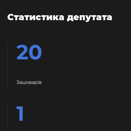
Статистика депутата
20
Зашкварiв
1