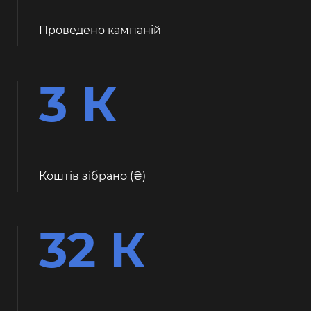
Проведено кампаній
3 К
Коштів зібрано (
)
32 К