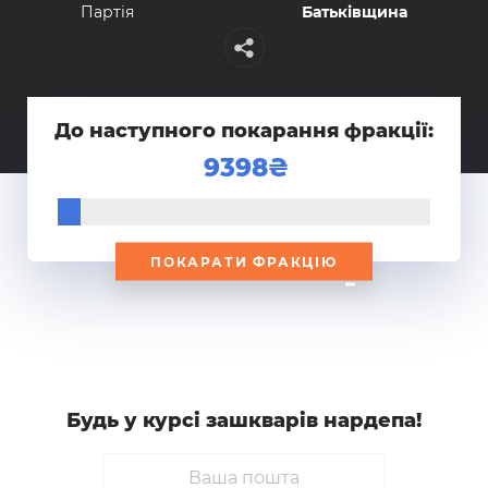
Партiя
Батьківщина
До наступного покарання фракції:
9398
ПОКАРАТИ ФРАКЦІЮ
Будь у курсi зашкварiв нардепа!