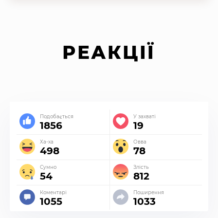
РЕАКЦІЇ
Подобається
У захваті
1856
19
Ха-ха
Овва
498
78
Сумно
Злість
54
812
Коментарі
Поширення
1055
1033