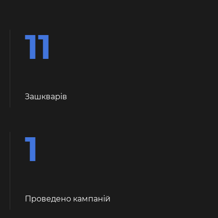
11
Зашкварiв
1
Проведено кампаній