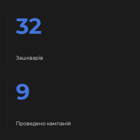
32
Зашкварiв
9
Проведено кампаній