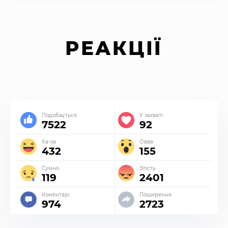
РЕАКЦІЇ
Подобається
У захваті
7522
92
Ха-ха
Овва
432
155
Сумно
Злість
119
2401
Коментарі
Поширення
974
2723