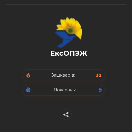
ЕксОПЗЖ
32
Зашкварів:
9
Покарань: