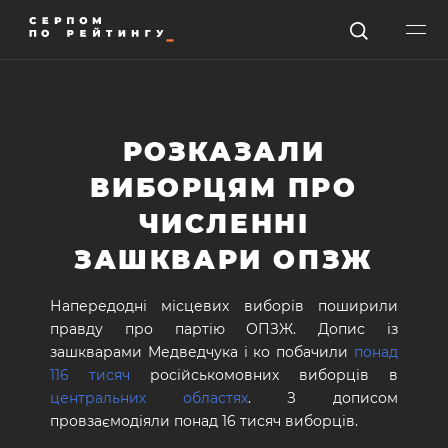
РОЗКАЗАЛИ
ВИБОРЦЯМ ПРО
ЧИСЛЕННІ
ЗАШКВАРИ ОПЗЖ
Напередодні місцевих виборів поширили
правду про партію ОПЗЖ. Допис із
зашкварами Медведчука і ко побачили
понад
116 тисяч
російськомовних виборців в
центральних областях
. З дописом
провзаємодіяли понад 16 тисяч виборців.