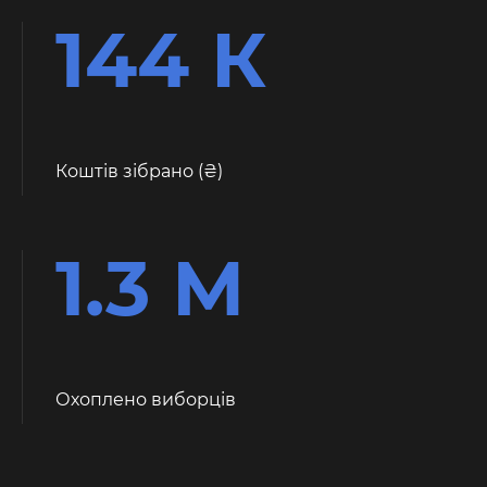
144 К
Коштів зібрано (
)
1.3 М
Охоплено виборців