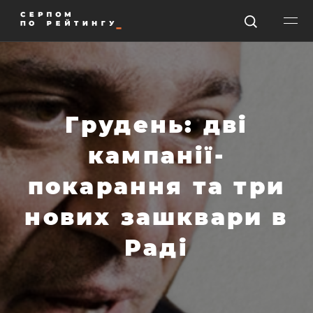
Грудень: дві
кампанії-
покарання та три
нових зашквари в
Раді