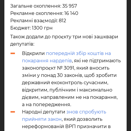
Загальне охоплення: 35 957
Рекламне охоплення: 16 140
Рекламні взаємодії: 812
Бюджет: 1300 грн
Також додали до проєкту три нові зашквари
депутатів:
Відкрили
попередній збір коштів на
покарання нардепів
, які не підтримають
законопроєкт № 3091, який вносить
зміни у понад 30 законів, щоб зробити
державний екоконтроль сучасним,
відкритим, публічним і максимально
дієвим, направленим не на покарання,
а на попередження.
Народні депутати
знов спробують
прийняти закон
, який дозволить
нереформованій ВРП призначити в