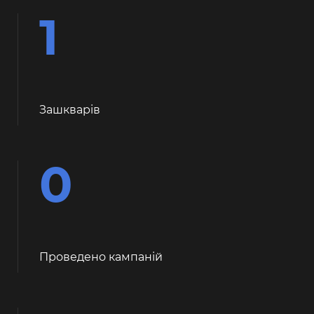
1
Зашкварiв
0
Проведено кампаній