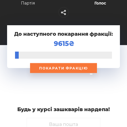
Партiя
Голос
До наступного покарання фракції:
9615
ПОКАРАТИ ФРАКЦІЮ
Будь у курсi зашкварiв нардепа!