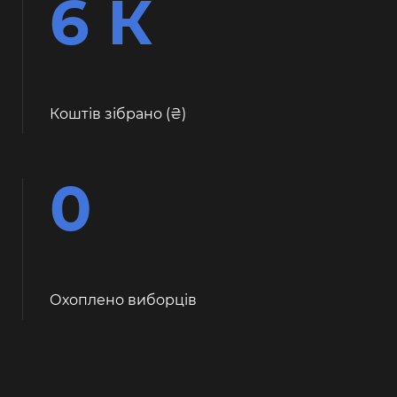
6 К
Коштів зібрано (
)
0
Охоплено виборців