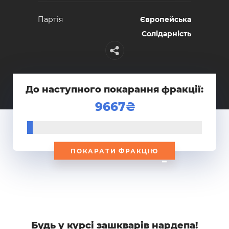
Партiя
Європейська
Солідарність
До наступного покарання фракції:
9667
ПОКАРАТИ ФРАКЦІЮ
Будь у курсi зашкварiв нардепа!