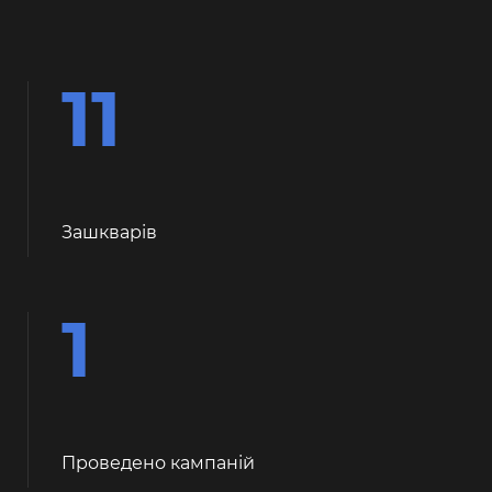
11
Зашкварiв
1
Проведено кампаній