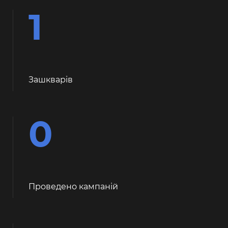
1
Зашкварiв
0
Проведено кампаній