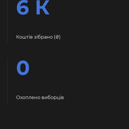
6 К
Коштів зібрано (
)
0
Охоплено виборців