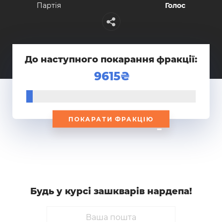
Партiя
Голос
До наступного покарання фракції:
9615
ПОКАРАТИ ФРАКЦІЮ
Будь у курсi зашкварiв нардепа!