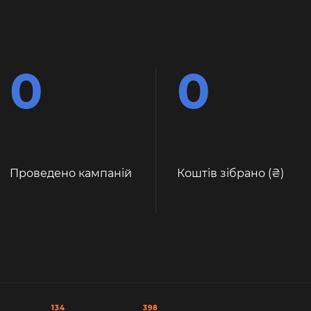
0
0
Проведено кампаній
Коштів зібрано (
)