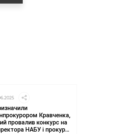
06.2025
ризначили
нпрокурором Кравченка,
ий провалив конкурс на
ректора НАБУ і прокур…