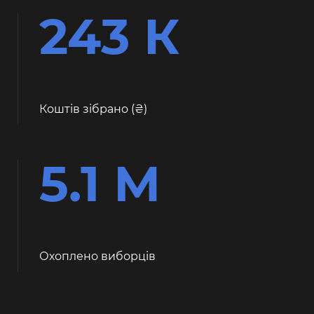
243 К
Коштів зібрано (
)
5.1 М
Охоплено виборців