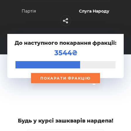
Партiя
Слуга Народу
До наступного покарання фракції:
3544
ПОКАРАТИ ФРАКЦІЮ
Будь у курсi зашкварiв нардепа!