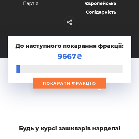
Партiя
Європейська
Солідарність
До наступного покарання фракції:
9667
ПОКАРАТИ ФРАКЦІЮ
Будь у курсi зашкварiв нардепа!