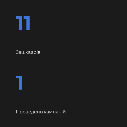
11
Зашкварiв
1
Проведено кампаній